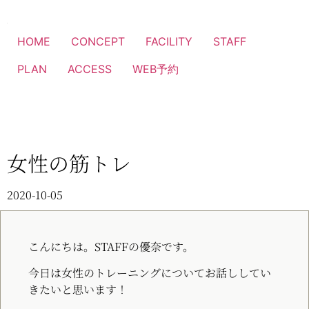
HOME
CONCEPT
FACILITY
STAFF
PLAN
ACCESS
WEB予約
女性の筋トレ
2020-10-05
こんにちは。STAFFの優奈です。
今日は女性のトレーニングについてお話ししてい
きたいと思います！