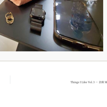
Things I Like Vol.3 － 会