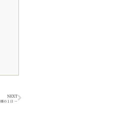
NEXT
員 Ｍ様の１日 －