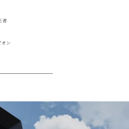
王者
ピオン