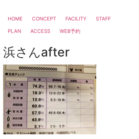
HOME
CONCEPT
FACILITY
STAFF
PLAN
ACCESS
WEB予約
浜さんafter