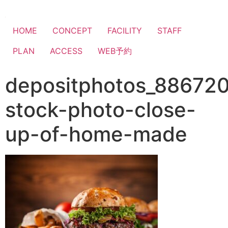
HOME
CONCEPT
FACILITY
STAFF
PLAN
ACCESS
WEB予約
depositphotos_88672
stock-photo-close-
up-of-home-made