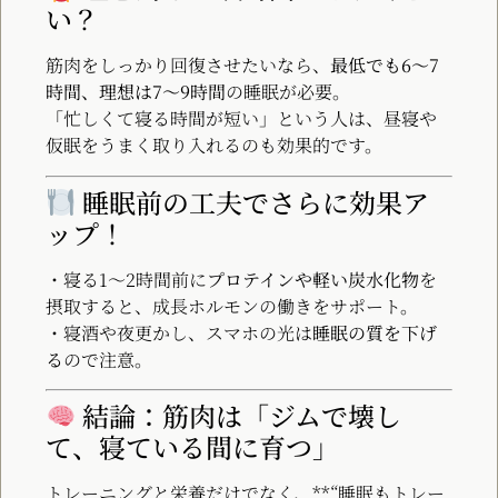
い？
筋肉をしっかり回復させたいなら、
最低でも6〜7
時間、理想は7〜9時間
の睡眠が必要。
「忙しくて寝る時間が短い」という人は、昼寝や
仮眠をうまく取り入れるのも効果的です。
睡眠前の工夫でさらに効果ア
ップ！
・寝る1〜2時間前に
プロテインや軽い炭水化物
を
摂取すると、成長ホルモンの働きをサポート。
・寝酒や夜更かし、スマホの光は
睡眠の質を下げ
る
ので注意。
結論：筋肉は「ジムで壊し
て、寝ている間に育つ」
トレーニングと栄養だけでなく、**“睡眠もトレー