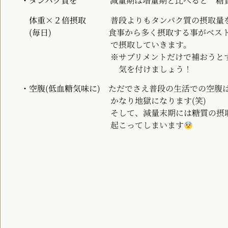
・タンパク質を
減量期は増量期と比べると 糖質 
体重×２倍摂取
普段よりもタンパク質の摂取量を
(毎日)
食事から多く摂取する事がベストなので
で摂取していきます。
※サプリメントだけで補おうとすると吸収し
気を付けましょう！
・空腹(低血糖気味に)
ただでさえ普段の生活での空腹
かなり地獄になります(笑)
そして、減量末期には糖質の摂取量も制限さ
起こってしまいます