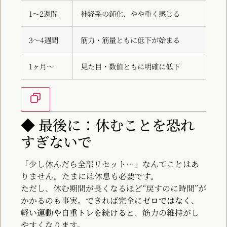
1〜2週間
神経系の鈍化、やや重く感じる
3〜4週間
筋力・筋量ともに低下が始まる
1ヶ月〜
見た目・数値ともに明確に低下
◆ 最後に：休むことを恐れ
すぎないで
「少し休んだら全部リセット…」なんてことはあ
りません。たまには休息も必要です。
ただし、休む期間が長くなるほど“戻すのに時間”が
かかるのも事実。できれば
完全にゼロではなく、
軽い運動や自重トレを続ける
と、筋力の維持がし
やすくなります。