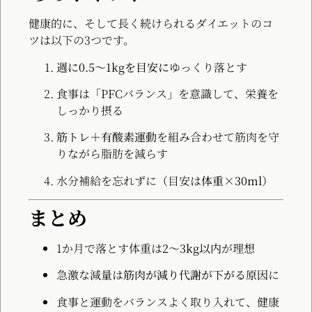
健康的に、そして長く続けられるダイエットのコ
ツは以下の3つです。
週に0.5〜1kgを目安に
ゆっくり落とす
食事は「PFCバランス」を意識して、栄養を
しっかり摂る
筋トレ＋有酸素運動
を組み合わせて筋肉を守
りながら脂肪を減らす
水分補給を忘れずに（目安は
体重×30ml
）
まとめ
1か月で落とす体重は
2〜3kg以内
が理想
急激な減量は
筋肉が減り代謝が下がる原因
に
食事と運動をバランスよく取り入れて、健康