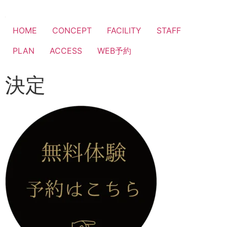
HOME
CONCEPT
FACILITY
STAFF
PLAN
ACCESS
WEB予約
決定