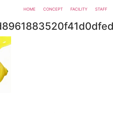
HOME
CONCEPT
FACILITY
STAFF
d8961883520f41d0dfed