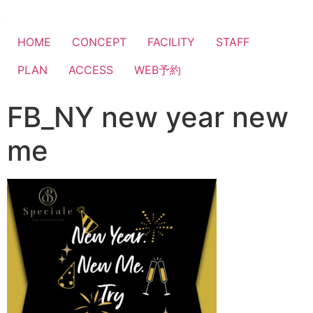
HOME
CONCEPT
FACILITY
STAFF
PLAN
ACCESS
WEB予約
FB_NY new year new
me