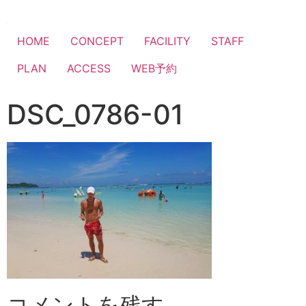
HOME
CONCEPT
FACILITY
STAFF
PLAN
ACCESS
WEB予約
DSC_0786-01
コメントを残す