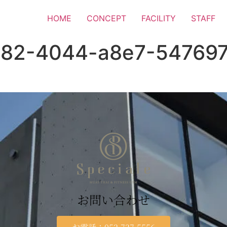
HOME
CONCEPT
FACILITY
STAFF
82-4044-a8e7-547697
お問い合わせ