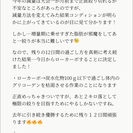
今年の減量は大会一か月前まで正直絞り切れるか
不安なところがあったのですが、
減量方法を変えてみた結果コンディションが明ら
かに上がってきているのが目に見て分かります！
しかし…増量期に乗せすぎた脂肪が邪魔をしてあ
と一絞りが本当に難しいです
なので、残りの12日間の過ごし方を真剣に考え続
けた結果…今日からローカーボすることに決定し
ました！
・ローカーボ→炭水化物100ｇ以下で過ごし体内の
グリコーゲンを枯渇させる作業のことになります
正直めっちゃきついですが、あと２キロ落として
極限の絞りを目指すためにやるしかないですね。
去年に引き続き優勝するために残り１２日間頑張
ります