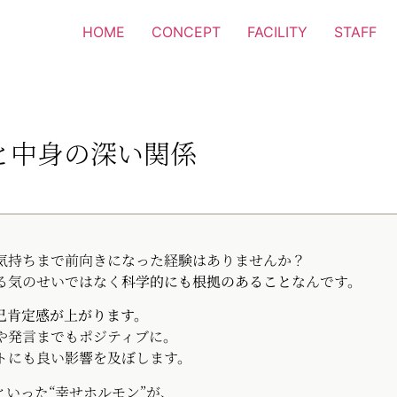
HOME
CONCEPT
FACILITY
STAFF
と中身の深い関係
気持ちまで前向きになった経験はありませんか？
る気のせいではなく
科学的にも根拠のあること
なんです。
己肯定感が上がります。
や発言までもポジティブに。
トにも良い影響を及ぼします。
といった“幸せホルモン”が、