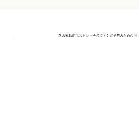
冬の運動前はストレッチ必須？ケガ予防のための正