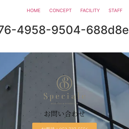
HOME
CONCEPT
FACILITY
STAFF
a76-4958-9504-688d8
お問い合わせ